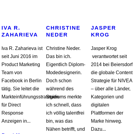
IVA R.
CHRISTINE
JASPER
ZAHARIEVA
NEDER
KROG
Iva R. Zaharieva ist
Christine Neder.
Jasper Krog
seit Juni 2016 im
Das bin ich.
verantwortet seit
Product Marketing
Eigentlich Diplom-
2014 bei Beiersdorf
Team von
Modedesignerin.
die globale Content
Facebook in Berlin
Doch schon
Strategie für NIVEA
tätig. Sie leitet die
während des
– über alle Länder,
Markteinführungsstrategien
Studiums merkte
Kategorien und
für Direct
ich schnell, dass
digitalen
Response
ich völlig talentfrei
Plattformen der
Anzeigen in...
bin, was das
Marke hinweg.
Nähen betrifft, und
Dazu...