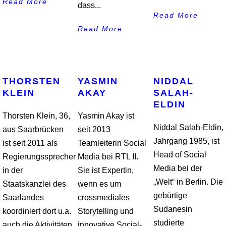
Read More
dass...
Read More
Read More
THORSTEN
YASMIN
NIDDAL
KLEIN
AKAY
SALAH-
ELDIN
Thorsten Klein, 36,
Yasmin Akay ist
Niddal Salah-Eldin,
aus Saarbrücken
seit 2013
Jahrgang 1985, ist
ist seit 2011 als
Teamleiterin Social
Head of Social
Regierungssprecher
Media bei RTL II.
Media bei der
in der
Sie ist Expertin,
„Welt“ in Berlin. Die
Staatskanzlei des
wenn es um
gebürtige
Saarlandes
crossmediales
Sudanesin
koordiniert dort u.a.
Storytelling und
studierte
auch die Aktivitäten
innovative Social-