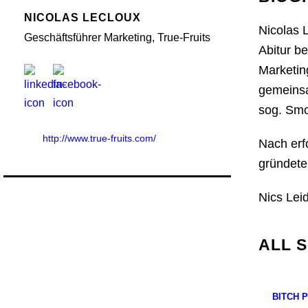
NICOLAS LECLOUX
Nicolas 
Geschäftsführer Marketing, True-Fruits
Abitur b
Marketin
gemeinsa
sog. Smo
http://www.true-fruits.com/
Nach erf
gründeten
Nics Lei
ALL 
BITCH 