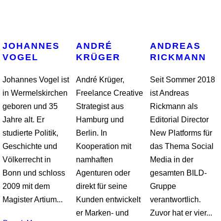
JOHANNES
ANDRÉ
ANDREAS
VOGEL
KRÜGER
RICKMANN
Johannes Vogel ist
André Krüger,
Seit Sommer 2018
in Wermelskirchen
Freelance Creative
ist Andreas
geboren und 35
Strategist aus
Rickmann als
Jahre alt. Er
Hamburg und
Editorial Director
studierte Politik,
Berlin. In
New Platforms für
Geschichte und
Kooperation mit
das Thema Social
Völkerrecht in
namhaften
Media in der
Bonn und schloss
Agenturen oder
gesamten BILD-
2009 mit dem
direkt für seine
Gruppe
Magister Artium...
Kunden entwickelt
verantwortlich.
er Marken- und
Zuvor hat er vier...