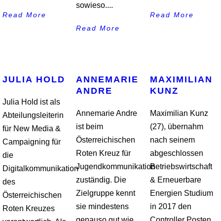
sowieso....
Read More
Read More
Read More
JULIA HOLD
ANNEMARIE
MAXIMILIAN
ANDRE
KUNZ
Julia Hold ist als
Annemarie Andre
Maximilian Kunz
Abteilungsleiterin
ist beim
(27), übernahm
für New Media &
Österreichischen
nach seinem
Campaigning für
Roten Kreuz für
abgeschlossen
die
Jugendkommunikation
Betriebswirtschaft
Digitalkommunikation
zuständig. Die
& Erneuerbare
des
Zielgruppe kennt
Energien Studium
Österreichischen
sie mindestens
in 2017 den
Roten Kreuzes
genauso gut wie
Controller Posten