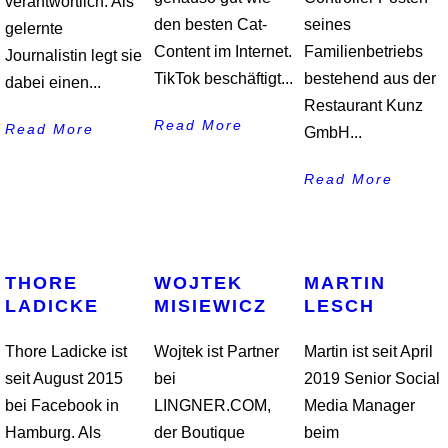
verantwortlich. Als
den besten Cat-
seines
gelernte
Content im Internet.
Familienbetriebs
Journalistin legt sie
TikTok beschäftigt...
bestehend aus der
dabei einen...
Restaurant Kunz
Read More
Read More
GmbH...
Read More
THORE
WOJTEK
MARTIN
LADICKE
MISIEWICZ
LESCH
Thore Ladicke ist
Wojtek ist Partner
Martin ist seit April
seit August 2015
bei
2019 Senior Social
bei Facebook in
LINGNER.COM,
Media Manager
Hamburg. Als
der Boutique
beim