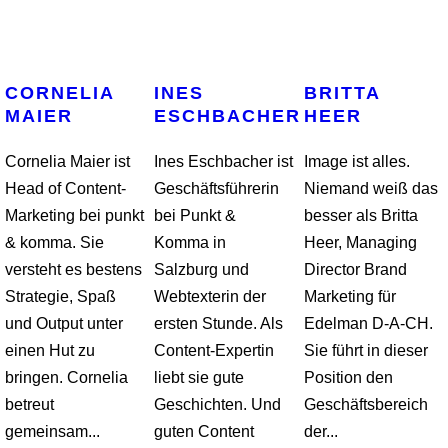
CORNELIA
INES
BRITTA
MAIER
ESCHBACHER
HEER
Cornelia Maier ist
Ines Eschbacher ist
Image ist alles.
Head of Content-
Geschäftsführerin
Niemand weiß das
Marketing bei punkt
bei Punkt &
besser als Britta
& komma. Sie
Komma in
Heer, Managing
versteht es bestens
Salzburg und
Director Brand
Strategie, Spaß
Webtexterin der
Marketing für
und Output unter
ersten Stunde. Als
Edelman D-A-CH.
einen Hut zu
Content-Expertin
Sie führt in dieser
bringen. Cornelia
liebt sie gute
Position den
betreut
Geschichten. Und
Geschäftsbereich
gemeinsam...
guten Content
der...