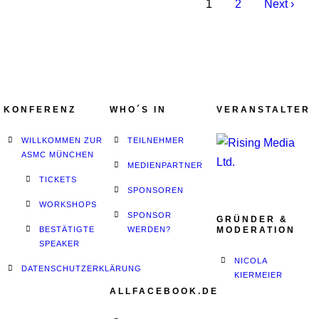
1
2
Next ›
KONFERENZ
WHO´S IN
VERANSTALTER
WILLKOMMEN ZUR
TEILNEHMER
ASMC MÜNCHEN
MEDIENPARTNER
TICKETS
SPONSOREN
WORKSHOPS
SPONSOR
GRÜNDER &
BESTÄTIGTE
WERDEN?
MODERATION
SPEAKER
NICOLA
DATENSCHUTZERKLÄRUNG
KIERMEIER
ALLFACEBOOK.DE