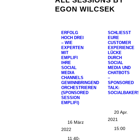
ALL SESSIONS BY
EGON WILCSEK
ERFOLG
SCHLIESST E
HOCH DREI
URE C
– WIE
USTOMER E
EXPERTEN
XPERIENCE L
MIT
ÜCKE D
EMPLIFI
URCH S
IHRE
OCIAL M
SOCIAL
EDIA UND C
MEDIA
HATBOTS –
CHANNELS
S
GEWINNBRINGEND
PONSORED T
ORCHESTRIEREN
ALK: S
(SPONSORED
OCIALBAKERS
SESSION
EMPLIFI)
20 Apr.
2021
16 März
15:00
2022
11:40-