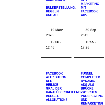
KAMPAGNEN
B2B
–
MARKETING
BULKERSTELLUNG,
MIT
REGELN
FACEBOOK
UND API
ADS
19 März
30 Sep.
2020
2019
12:00 -
16:55 -
12:45
17:25
FACEBOOK
FUNNEL
ATTRIBUTION:
COMPLETED:
DER
DYNAMIC
HEILIGE
ADS ALS
GRAL DER
BRÜCKE
KANALÜBERGREIFENDEN
ZWISCHEN
BUDGET-
PROSPECTING
ALLOKATION?
UND
REMARKETING