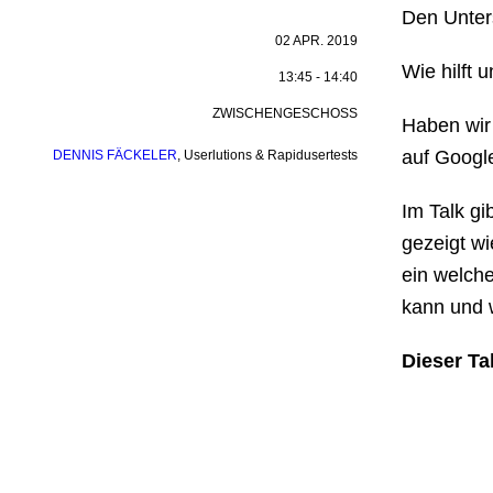
Den Unters
02 APR. 2019
Wie hilft 
13:45 - 14:40
ZWISCHENGESCHOSS
Haben wir
auf Googl
DENNIS FÄCKELER
,
Userlutions & Rapidusertests
Im Talk gi
gezeigt w
ein welch
kann und 
Dieser Ta