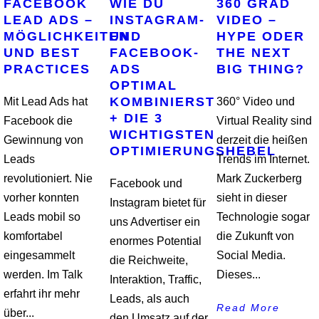
FACEBOOK
WIE DU
360 GRAD
LEAD ADS –
INSTAGRAM-
VIDEO –
MÖGLICHKEITEN
UND
HYPE ODER
UND BEST
FACEBOOK-
THE NEXT
PRACTICES
ADS
BIG THING?
OPTIMAL
KOMBINIERST
Mit Lead Ads hat
360° Video und
+ DIE 3
Facebook die
Virtual Reality sind
WICHTIGSTEN
Gewinnung von
derzeit die heißen
OPTIMIERUNGSHEBEL
Leads
Trends im Internet.
revolutioniert. Nie
Mark Zuckerberg
Facebook und
vorher konnten
sieht in dieser
Instagram bietet für
Leads mobil so
Technologie sogar
uns Advertiser ein
komfortabel
die Zukunft von
enormes Potential
eingesammelt
Social Media.
die Reichweite,
werden. Im Talk
Dieses...
Interaktion, Traffic,
erfahrt ihr mehr
Leads, als auch
Read More
über...
den Umsatz auf der