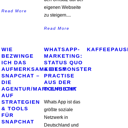
eigenen Webseite
Read More
zu steigern....
Read More
WIE
WHATSAPP-
KAFFEEPAUS
BEZWINGE
MARKETING:
ICH DAS
STATUS QUO
AUFMERKSAMKEITSMONSTER
& BEST
SNAPCHAT –
PRACTISE
DIE
AUS DER
AGENTUR/MARKENSICHT
TOURISTIK
AUF
STRATEGIEN
Whats App ist das
& TOOLS
größte soziale
FÜR
Netzwerk in
SNAPCHAT
Deutschland und