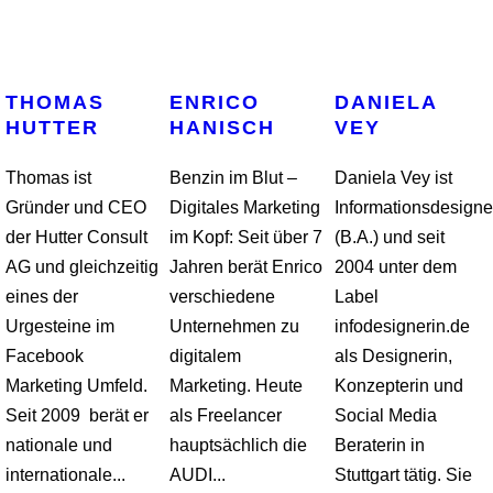
THOMAS
ENRICO
DANIELA
HUTTER
HANISCH
VEY
Thomas ist
Benzin im Blut –
Daniela Vey ist
Gründer und CEO
Digitales Marketing
Informationsdesigne
der Hutter Consult
im Kopf: Seit über 7
(B.A.) und seit
AG und gleichzeitig
Jahren berät Enrico
2004 unter dem
eines der
verschiedene
Label
Urgesteine im
Unternehmen zu
infodesignerin.de
Facebook
digitalem
als Designerin,
Marketing Umfeld.
Marketing. Heute
Konzepterin und
Seit 2009 berät er
als Freelancer
Social Media
nationale und
hauptsächlich die
Beraterin in
internationale...
AUDI...
Stuttgart tätig. Sie