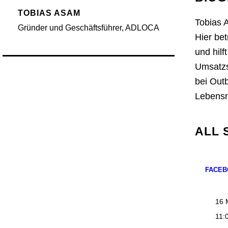
TOBIAS ASAM
Tobias 
Gründer und Geschäftsführer, ADLOCA
Hier be
und hil
Umsatzs
bei Out
Lebensmi
ALL 
FACEB
16 
11: