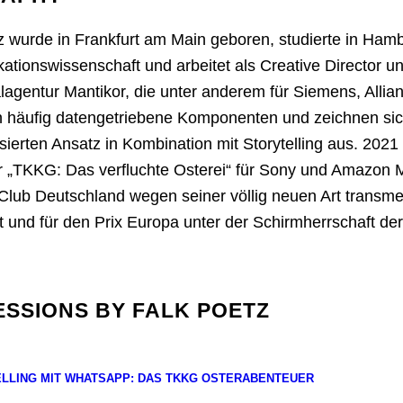
z wurde in Frankfurt am Main geboren, studierte in Ha
tionswissenschaft und arbeitet als Creative Director un
alagentur Mantikor, die unter anderem für Siemens, Allia
n häufig datengetriebene Komponenten und zeichnen sich
isierten Ansatz in Kombination mit Storytelling aus. 202
 „TKKG: Das verfluchte Osterei“ für Sony und Amazon 
 Club Deutschland wegen seiner völlig neuen Art transme
zt und für den Prix Europa unter der Schirmherrschaft de
ESSIONS BY FALK POETZ
LLING MIT WHATSAPP: DAS TKKG OSTERABENTEUER