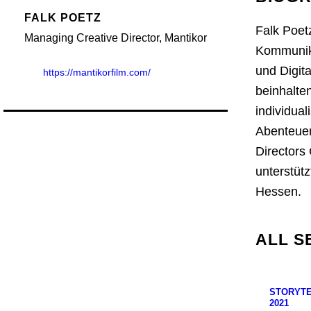
FALK POETZ
Falk Poet
Managing Creative Director, Mantikor
Kommunika
und Digit
https://mantikorfilm.com/
beinhalte
individual
Abenteuer
Directors
unterstüt
Hessen.
ALL S
STORYTE
2021