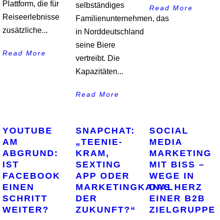
Plattform, die für
selbständiges
Read More
Reiseerlebnisse
Familienunternehmen, das
zusätzliche...
in Norddeutschland
seine Biere
Read More
vertreibt. Die
Kapazitäten...
Read More
YOUTUBE
SNAPCHAT:
SOCIAL
AM
„TEENIE-
MEDIA
ABGRUND:
KRAM,
MARKETING
IST
SEXTING
MIT BISS –
FACEBOOK
APP ODER
WEGE IN
EINEN
MARKETINGKANAL
DAS HERZ
SCHRITT
DER
EINER B2B
WEITER?
ZUKUNFT?“
ZIELGRUPPE