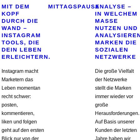
MIT DEM
MITTAGSPAUSE
ANALYSE –
KOPF
IN WELCHEM
DURCH DIE
MASSE N
WAND –
UTZEN UND A
INSTAGRAM
NALYSIEREN 
TOOLS, DIE
ARKEN DIE S
DEIN LEBEN
OZIALEN N
ERLEICHTERN.
ETZWERKE
Instagram macht
Die große Vielfalt
Marketern das
der Netzwerke
Leben momentan
stellt die Marken
recht schwer:
immer wieder vor
posten,
große
kommentieren,
Herausforderungen.
liken und folgen
Auf Basis unserer
geht auf den ersten
Kunden der letzten
Blick nur von der
Jahre haben wir