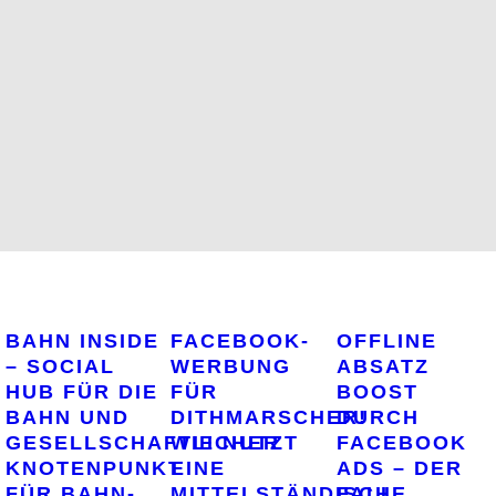
BAHN INSIDE
FACEBOOK-
OFFLINE
– SOCIAL
WERBUNG
ABSATZ
HUB FÜR DIE
FÜR
BOOST
BAHN UND
DITHMARSCHER!
DURCH
GESELLSCHAFTLICHER
WIE NUTZT
FACEBOOK
KNOTENPUNKT
EINE
ADS – DER
FÜR BAHN-
MITTELSTÄNDISCHE,
FALL