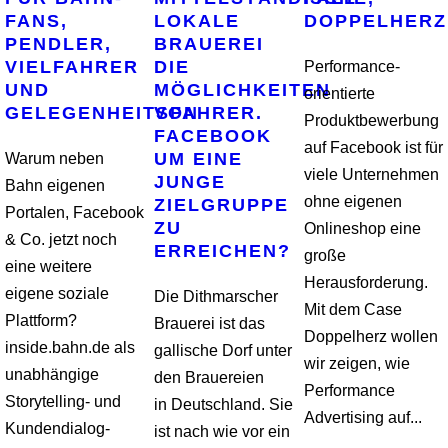
FANS,
LOKALE
DOPPELHERZ
PENDLER,
BRAUEREI
VIELFAHRER
DIE
Performance-
UND
MÖGLICHKEITEN
orientierte
GELEGENHEITSFAHRER.
VON
Produktbewerbung
FACEBOOK
auf Facebook ist für
UM EINE
Warum neben
viele Unternehmen
JUNGE
Bahn eigenen
ohne eigenen
ZIELGRUPPE
Portalen, Facebook
ZU
Onlineshop eine
& Co. jetzt noch
ERREICHEN?
große
eine weitere
Herausforderung.
eigene soziale
Die Dithmarscher
Mit dem Case
Plattform?
Brauerei ist das
Doppelherz wollen
inside.bahn.de als
gallische Dorf unter
wir zeigen, wie
unabhängige
den Brauereien
Performance
Storytelling- und
in Deutschland. Sie
Advertising auf...
Kundendialog-
ist nach wie vor ein