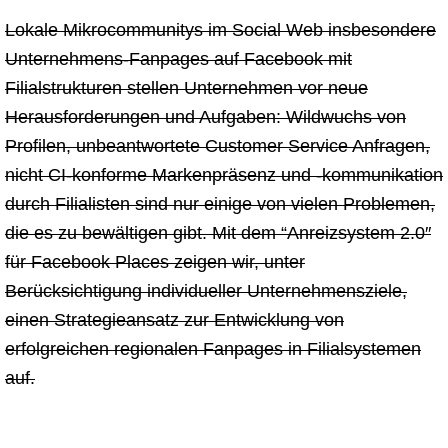
Lokale Mikrocommunitys im Social Web insbesondere
Unternehmens-Fanpages auf Facebook mit
Filialstrukturen stellen Unternehmen vor neue
Herausforderungen und Aufgaben: Wildwuchs von
Profilen, unbeantwortete Customer Service Anfragen,
nicht CI-konforme Markenpräsenz und -kommunikation
durch Filialisten sind nur einige von vielen Problemen,
die es zu bewältigen gibt. Mit dem “Anreizsystem 2.0″
für Facebook Places zeigen wir, unter
Berücksichtigung individueller Unternehmensziele,
einen Strategieansatz zur Entwicklung von
erfolgreichen regionalen Fanpages in Filialsystemen
auf.