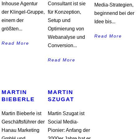
Inhouse Agentur
Consultant ist sie
Media-Strategien,
der Klingel-Gruppe,
für Konzeption,
beginnend bei der
einem der
Setup und
Idee bis...
größten...
Optimierung von
Read More
Webanalyse und
Read More
Conversion...
Read More
MARTIN
MARTIN
BIEBERLE
SZUGAT
Martin Bieberle ist
Martin Szugat ist
Geschäftsführer der
Social Media-
Hanau Marketing
Pionier: Anfang der
GmbH und
2000er Jahre hat er