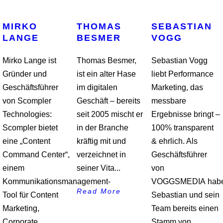
MIRKO
THOMAS
SEBASTIAN
LANGE
BESMER
VOGG
Mirko Lange ist
Thomas Besmer,
Sebastian Vogg
Gründer und
ist ein alter Hase
liebt Performance
Geschäftsführer
im digitalen
Marketing, das
von Scompler
Geschäft – bereits
messbare
Technologies:
seit 2005 mischt er
Ergebnisse bringt –
Scompler bietet
in der Branche
100% transparent
eine „Content
kräftig mit und
& ehrlich. Als
Command Center“,
verzeichnet in
Geschäftsführer
einem
seiner Vita...
von
Kommunikationsmanagement-
VOGGSMEDIA hab
Read More
Tool für Content
Sebastian und sein
Marketing,
Team bereits einen
Corporate
Stamm von...